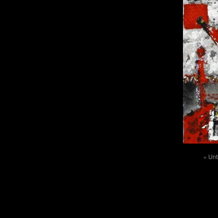
« Unt