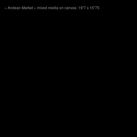
« Andean Market » mixed media on canvas 19″7 x 15″75