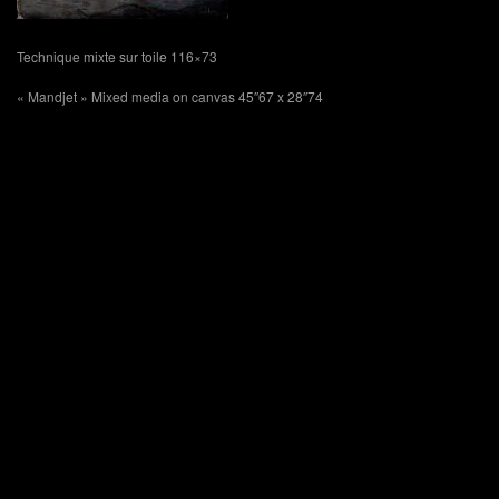
Technique mixte sur toile 116×73
« Mandjet » Mixed media on canvas 45″67 x 28″74