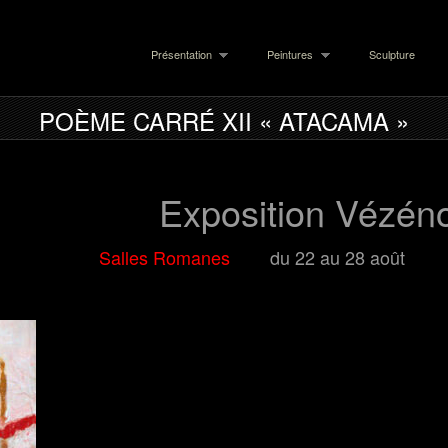
Présentation
Peintures
Sculpture
POÈME CARRÉ XII « ATACAMA »
tion Vézénob
 Romanes
du 22 au 28 août