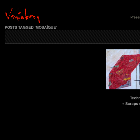
Présen
POSTS TAGGED ‘MOSAÏQUE’
Techn
« Scraps 