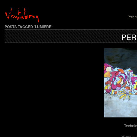
Présen
POSTS TAGGED ‘LUMIÈRE’
PER
Techniq
Mixed me