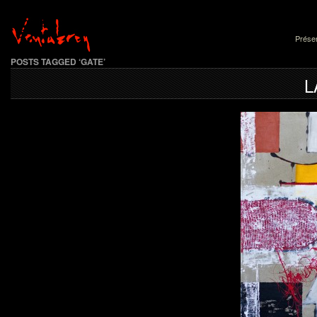
Présen
POSTS TAGGED ‘GATE’
L