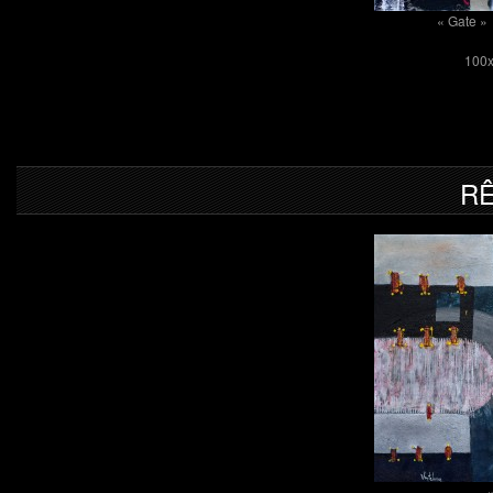
« Gate » 
100x1
RÊ
«