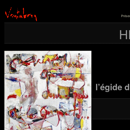
Présen
H
Ex
l’égide 