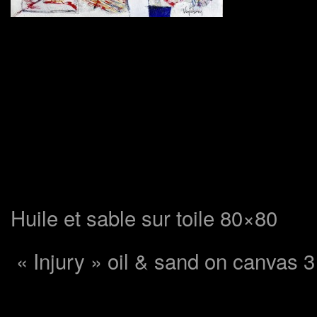
N
Du 5 au 9 
Huile et sable sur toile 80×80
« Injury » oil & sand on canvas 3