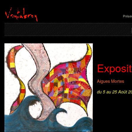
Présen
Exposi
Aigues Mortes
du 5 au 25 Août 2