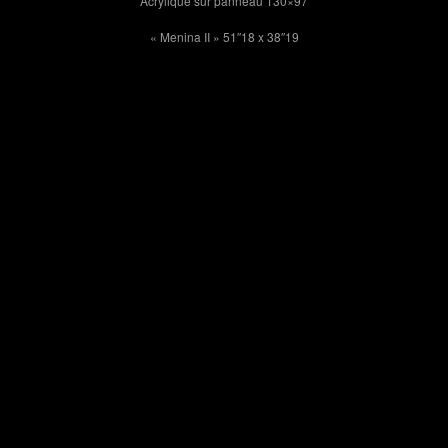
Acrylique sur panneau 130×97
« Menina II » 51″18 x 38″19