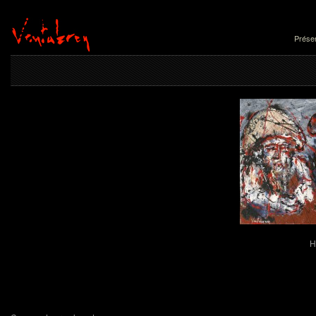
Présen
H